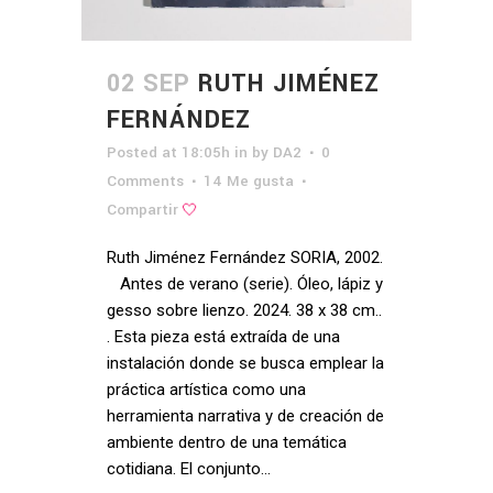
02 SEP
RUTH JIMÉNEZ
FERNÁNDEZ
Posted at 18:05h
in
by
DA2
0
Comments
14
Me gusta
Compartir
Ruth Jiménez Fernández SORIA, 2002.
Antes de verano (serie). Óleo, lápiz y
gesso sobre lienzo. 2024. 38 x 38 cm..
. Esta pieza está extraída de una
instalación donde se busca emplear la
práctica artística como una
herramienta narrativa y de creación de
ambiente dentro de una temática
cotidiana. El conjunto...