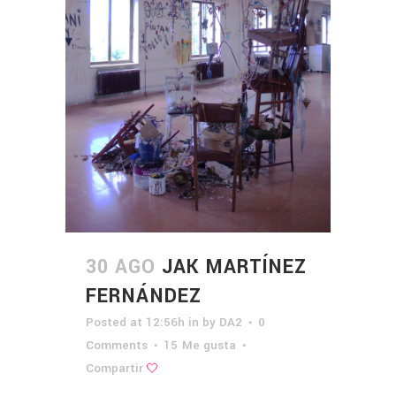
30 AGO
JAK MARTÍNEZ
FERNÁNDEZ
Posted at 12:56h
in
by
DA2
0
Comments
15
Me gusta
Compartir