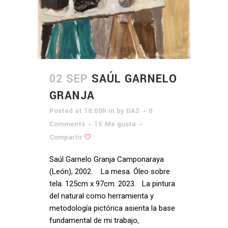
02 SEP
SAÚL GARNELO
GRANJA
Posted at 18:09h
in
by
DA2
0
Comments
15
Me gusta
Compartir
Saúl Garnelo Granja Camponaraya
(León), 2002. La mesa. Óleo sobre
tela. 125cm x 97cm. 2023. La pintura
del natural como herramienta y
metodología pictórica asienta la base
fundamental de mi trabajo,