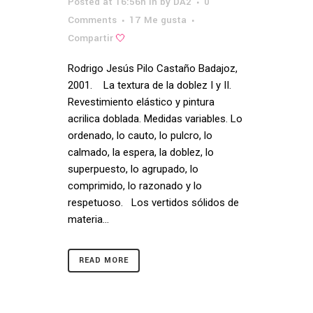
Posted at 16:56h
in
by
DA2
0
Comments
17
Me gusta
Compartir
Rodrigo Jesús Pilo Castaño Badajoz,
2001. La textura de la doblez I y II.
Revestimiento elástico y pintura
acrilica doblada. Medidas variables. Lo
ordenado, lo cauto, lo pulcro, lo
calmado, la espera, la doblez, lo
superpuesto, lo agrupado, lo
comprimido, lo razonado y lo
respetuoso. Los vertidos sólidos de
materia...
READ MORE