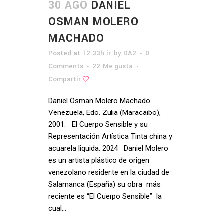
30 AGO
DANIEL
OSMAN MOLERO
MACHADO
Posted at 12:33h
in
by
DA2
0
Comments
22
Me gusta
Compartir
Daniel Osman Molero Machado
Venezuela, Edo. Zulia (Maracaibo),
2001. El Cuerpo Sensible y su
Representación Artística Tinta china y
acuarela liquida. 2024 Daniel Molero
es un artista plástico de origen
venezolano residente en la ciudad de
Salamanca (España) su obra más
reciente es “El Cuerpo Sensible” la
cual...