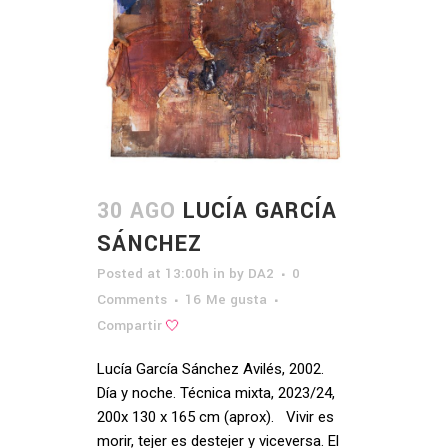
30 AGO
LUCÍA GARCÍA
SÁNCHEZ
Posted at 13:00h
in
by
DA2
0
Comments
16
Me gusta
Compartir
Lucía García Sánchez Avilés, 2002.
Día y noche. Técnica mixta, 2023/24,
200x 130 x 165 cm (aprox). Vivir es
morir, tejer es destejer y viceversa. El