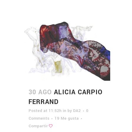
30 AGO
ALICIA CARPIO
FERRAND
Posted at 11:52h
in
by
DA2
0
Comments
19
Me gusta
Compartir