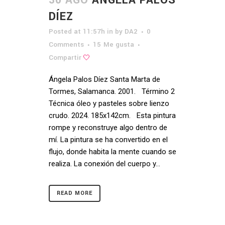
DÍEZ
Posted at 11:57h
in
by
DA2
0
Comments
15
Me gusta
Compartir
Ángela Palos Díez Santa Marta de
Tormes, Salamanca. 2001. Término 2
Técnica óleo y pasteles sobre lienzo
crudo. 2024. 185x142cm. Esta pintura
rompe y reconstruye algo dentro de
mí. La pintura se ha convertido en el
flujo, donde habita la mente cuando se
realiza. La conexión del cuerpo y...
READ MORE