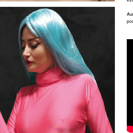
es
Au
pod