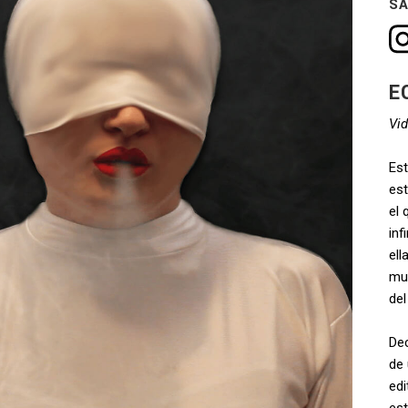
SA
E
Vid
Est
est
el 
inf
ell
muc
del
Dec
de 
ed