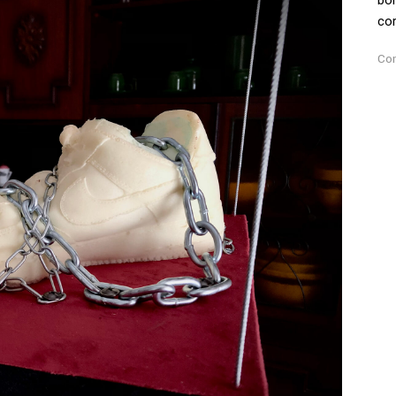
bo
cor
Com