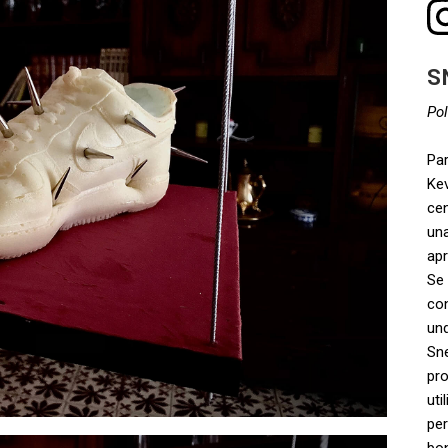
S
Pol
Pa
Kev
cen
una
apr
Se
co
un
Sne
pro
uti
pe