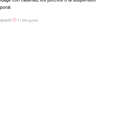
ndage con cadenas, los pinchos o la suspensión
poral.
partir
11
Me gusta