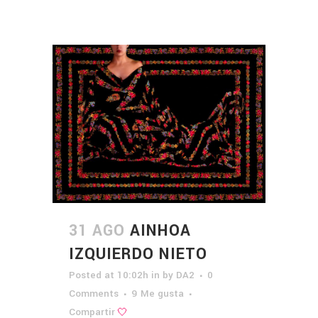
31 AGO
AINHOA
IZQUIERDO NIETO
Posted at 10:02h
in
by
DA2
0
Comments
9
Me gusta
Compartir